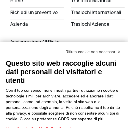
Home
Traslochi Nazionali
Richiedi un preventivo
Traslochi Internazionali
Azienda
Traslochi Aziende
Assicurazione All Risks
Rifiuta cookie non necessari ✕
Noleggio Autoscale
Questo sito web raccoglie alcuni
Servizi di deposito
dati personali dei visitatori e
utenti
Con il tuo consenso, noi e i nostri partner utilizziamo i cookie e
tecnologie simili per archiviare, accedere ed elaborare i dati
personali come, ad esempio, la visita al sito web o la
personalizzazione degli annunci. Poiché rispettiamo il tuo diritto
alla privacy, è possibile scegliere di non consentire alcuni tipi di
Sede operativa Varese: Via
Privacy Policy
|
cookie. Clicca su preferenze GDPR per saperne di più.
Laurana 12, 21100 Varese
Cookie Settings