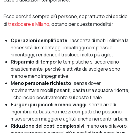
Ecco perché sempre più persone, soprattutto chi decide
di
traslocare a Milano
, optano per questa modalità:
Operazioni semplificate
: l’assenza di mobili elimina la
necessità di smontaggi, imballaggi complessi e
rimontaggi, rendendo il trasloco molto più agile.
Risparmio di tempo
: le tempistiche si accorciano
drasticamente, perché le attività da svolgere sono
meno e meno impegnative.
Meno personale richiesto
: senza dover
movimentare mobili pesanti, basta una squadra ridotta,
il che incide positivamente sul costo finale.
Furgoni più piccoli e meno viaggi
: senza arredi
ingombranti, bastano mezzi compatti che possono
muoversi con maggiore agilità, anche nei centri urbani.
Riduzione dei costi complessivi
: meno ore di lavoro,
meno personale e mezzi più piccoli si traducono in un