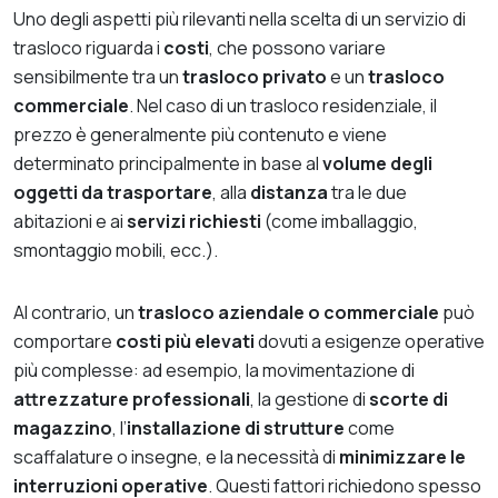
Uno degli aspetti più rilevanti nella scelta di un servizio di
trasloco riguarda i
costi
, che possono variare
sensibilmente tra un
trasloco privato
e un
trasloco
commerciale
. Nel caso di un trasloco residenziale, il
prezzo è generalmente più contenuto e viene
determinato principalmente in base al
volume degli
oggetti da trasportare
, alla
distanza
tra le due
abitazioni e ai
servizi richiesti
(come imballaggio,
smontaggio mobili, ecc.).
Al contrario, un
trasloco aziendale o commerciale
può
comportare
costi più elevati
dovuti a esigenze operative
più complesse: ad esempio, la movimentazione di
attrezzature professionali
, la gestione di
scorte di
magazzino
, l’
installazione di strutture
come
scaffalature o insegne, e la necessità di
minimizzare le
interruzioni operative
. Questi fattori richiedono spesso