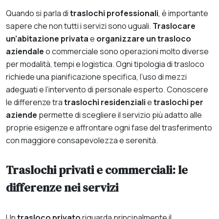
Quando si parla di
traslochi professionali
, è importante
sapere che non tutti i servizi sono uguali.
Traslocare
un’abitazione privata
e
organizzare un trasloco
aziendale
o commerciale sono operazioni molto diverse
per modalità, tempi e logistica. Ogni tipologia di trasloco
richiede una pianificazione specifica, l’uso di mezzi
adeguati e l’intervento di personale esperto. Conoscere
le differenze tra
traslochi residenziali
e
traslochi per
aziende
permette di scegliere il servizio più adatto alle
proprie esigenze e affrontare ogni fase del trasferimento
con maggiore consapevolezza e serenità.
Traslochi privati e commerciali: le
differenze nei servizi
Un
trasloco privato
riguarda principalmente il