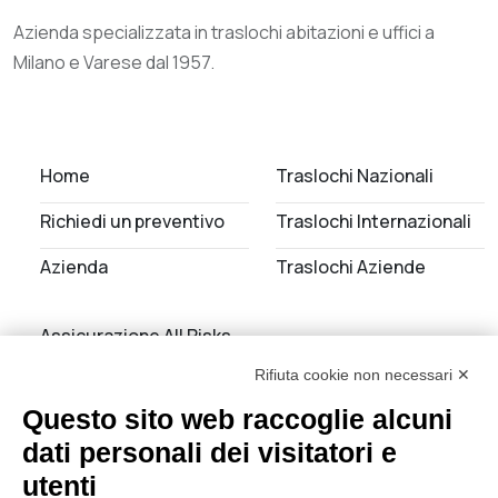
Azienda specializzata in traslochi abitazioni e uffici a
Milano e Varese dal 1957.
Home
Traslochi Nazionali
Richiedi un preventivo
Traslochi Internazionali
Azienda
Traslochi Aziende
Assicurazione All Risks
Rifiuta cookie non necessari ✕
Noleggio Autoscale
Questo sito web raccoglie alcuni
Servizi di deposito
dati personali dei visitatori e
utenti