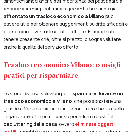
dimentichiamoci anche dell’importanza del passaparola:
chiedere consigli ad amici o parenti
che hanno già
affrontato un trasloco economico a Milano
può
essere utile per ottenere suggerimenti su ditte affidabili e
per scoprire eventuali sconti o offerte. È importante
tenere presente che, oltre al prezzo, bisogna valutare
anche la qualità del servizio offerto.
Trasloco economico Milano: consigli
pratici per risparmiare
Esistono diverse soluzioni per
risparmiare durante un
trasloco economico a Milano
, che possono fare una
grande differenza sia sul piano economico che su quello
organizzativo. Un primo passo per ridurre i costi è il
decluttering della casa
, ovvero
eliminare oggetti
inutili
, vecchi
o che non si vogliono più tenere e
donarli a