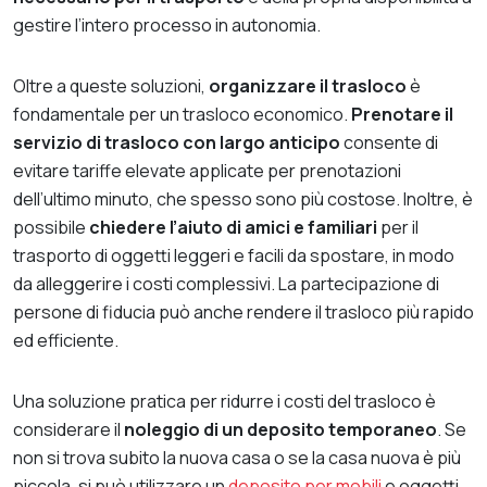
gestire l’intero processo in autonomia.
Oltre a queste soluzioni,
organizzare il trasloco
è
fondamentale per un trasloco economico.
Prenotare il
servizio di trasloco con largo anticipo
consente di
evitare tariffe elevate applicate per prenotazioni
dell’ultimo minuto, che spesso sono più costose. Inoltre, è
possibile
chiedere l’aiuto di amici e familiari
per il
trasporto di oggetti leggeri e facili da spostare, in modo
da alleggerire i costi complessivi. La partecipazione di
persone di fiducia può anche rendere il trasloco più rapido
ed efficiente.
Una soluzione pratica per ridurre i costi del trasloco è
considerare il
noleggio di un deposito temporaneo
. Se
non si trova subito la nuova casa o se la casa nuova è più
piccola, si può utilizzare un
deposito per mobili
e oggetti