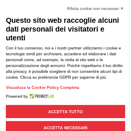
Rifiuta cookie non necessari ✕
Noleggio Autoscale
Questo sito web raccoglie alcuni
Servizi di deposito
dati personali dei visitatori e
utenti
Con il tuo consenso, noi e i nostri partner utilizziamo i cookie e
tecnologie simili per archiviare, accedere ed elaborare i dati
personali come, ad esempio, la visita al sito web o la
personalizzazione degli annunci. Poiché rispettiamo il tuo diritto
alla privacy, è possibile scegliere di non consentire alcuni tipi di
Sede operativa Varese: Via
Privacy Policy
|
cookie. Clicca su preferenze GDPR per saperne di più.
Laurana 12, 21100 Varese
Cookie Settings
Sede operativa Milano: Via
Visualizza la Cookie Policy Completa
Alassio 10, 20156 Milano
Powered by
© 2025 Carcano Traslochi S.r.l.
ACCETTA TUTTO
- P.IVA 00211350129 - Sede
legale: via Manin 30, 21100
ACCETTA NECESSARI
Varese