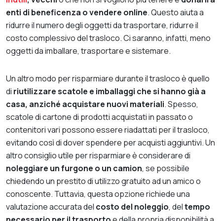
enti di beneficenza o vendere online
. Questo aiuta a
ridurre il numero degli oggetti da trasportare, ridurre il
costo complessivo del trasloco. Ci saranno, infatti, meno
oggetti da imballare, trasportare e sistemare.
Un altro modo per risparmiare durante il trasloco è quello
di
riutilizzare scatole e imballaggi che si hanno già a
casa, anziché acquistare nuovi materiali
. Spesso,
scatole di cartone di prodotti acquistati in passato o
contenitori vari possono essere riadattati per il trasloco,
evitando così di dover spendere per acquisti aggiuntivi. Un
altro consiglio utile per risparmiare è considerare di
noleggiare un furgone o un camion
, se possibile
chiedendo un prestito di utilizzo gratuito ad un amico o
conoscente. Tuttavia, questa opzione richiede una
valutazione accurata del
costo del noleggio
, del
tempo
necessario per il trasporto
e della propria disponibilità a