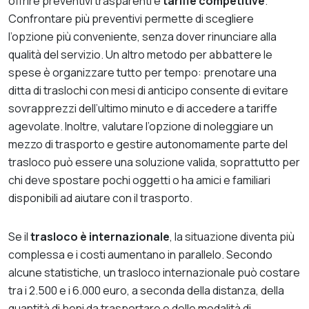
offrire preventivi trasparenti e
tariffe competitive
.
Confrontare più preventivi permette di scegliere
l’opzione più conveniente, senza dover rinunciare alla
qualità del servizio. Un altro metodo per abbattere le
spese è organizzare tutto per tempo: prenotare una
ditta di traslochi con mesi di anticipo consente di evitare
sovrapprezzi dell’ultimo minuto e di accedere a tariffe
agevolate. Inoltre, valutare l’opzione di noleggiare un
mezzo di trasporto e gestire autonomamente parte del
trasloco può essere una soluzione valida, soprattutto per
chi deve spostare pochi oggetti o ha amici e familiari
disponibili ad aiutare con il trasporto.
Se il
trasloco è internazionale
, la situazione diventa più
complessa e i costi aumentano in parallelo. Secondo
alcune statistiche, un trasloco internazionale può costare
tra i 2.500 e i 6.000 euro, a seconda della distanza, della
quantità di beni da trasportare e delle modalità di