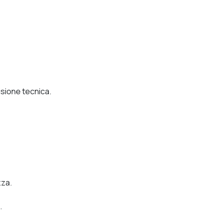
isione tecnica.
zza.
.