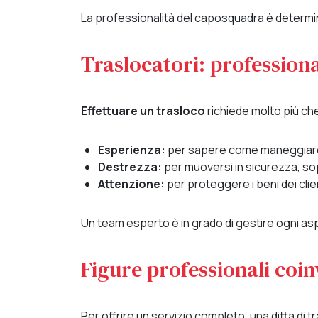
La professionalità del caposquadra è determin
Traslocatori: professiona
Effettuare un trasloco
richiede molto più che
Esperienza:
per sapere come maneggiare o
Destrezza:
per muoversi in sicurezza, sop
Attenzione:
per proteggere i beni dei client
Un team esperto è in grado di gestire ogni aspe
Figure professionali coin
Per offrire un servizio completo, una ditta di 