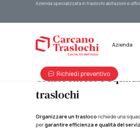
Azienda specializzata in traslochi abitazioni e uffic
Azienda
Richiedi preventivo
Traslocatori e squadr
traslochi
Organizzare un trasloco
richiede una squa
per
garantire efficienza e qualità del serviz