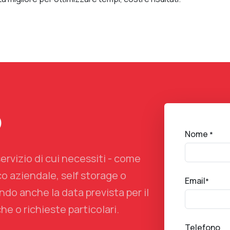
o
Nome
*
servizio di cui necessiti - come
co aziendale, self storage o
Email
*
do anche la data prevista per il
he o richieste particolari.
Telefono