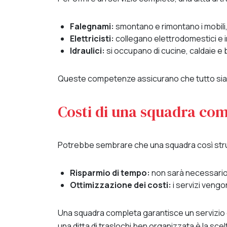
Falegnami:
smontano e rimontano i mobili,
Elettricisti:
collegano elettrodomestici e i
Idraulici:
si occupano di cucine, caldaie e 
Queste competenze assicurano che tutto sia pr
Costi di una squadra co
Potrebbe sembrare che una squadra così strutt
Risparmio di tempo:
non sarà necessario 
Ottimizzazione dei costi:
i servizi vengo
Una squadra completa garantisce un servizio e
una ditta di traslochi ben organizzata è la scelt