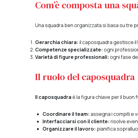
Com’è composta una squad
Una squadra ben organizzata si basa su tre pr
Gerarchia chiara:
il caposquadra gestisce il
Competenze specializzate:
ogni profession
Varietà di figure professionali:
ogni fase del
Il ruolo del caposquadra
Il caposquadra
è la figura chiave per il buon
Coordinare il team:
assegna i compiti e v
Interfacciarsi con il cliente:
risolve even
Organizzare il lavoro:
pianifica sopralluo