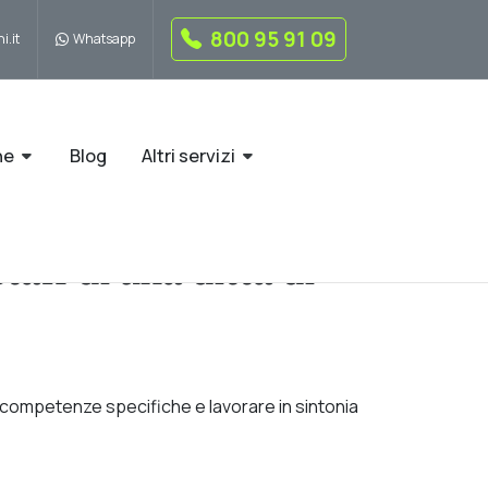
800 95 91 09
i.it
Whatsapp
ne
Blog
Altri servizi
aff di una ditta di
competenze specifiche e lavorare in sintonia