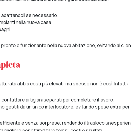
 adattandoli se necessario.
mpianti nella nuova casa.
bagni.
onto e funzionante nella nuova abitazione, evitando al client
mpleta
urata abbia costi più elevati, ma spesso non è così. Infatti:
contattare artigiani separati per completare il lavoro.
no gestiti da un unico interlocutore, evitando spese extra per 
fficiente e senza sorprese, rendendo il trasloco un’esperien
a migliore per ottimizzare tempi, costi e risultati.