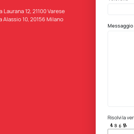
a Laurana 12, 21100 Varese
a Alassio 10, 20156 Milano
Messaggio
Risolvi la ver