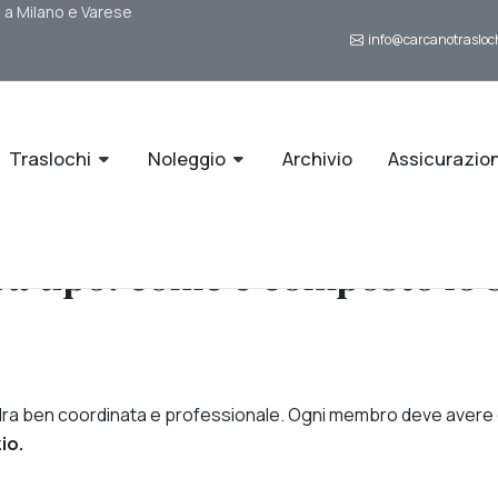
i a Milano e Varese
info@carcanotrasloch
Traslochi
Noleggio
Archivio
Assicurazio
a tipo: come è composto lo st
dra ben coordinata e professionale. Ogni membro deve avere 
io.