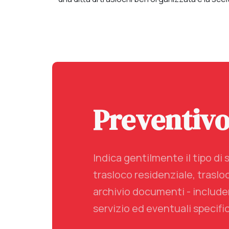
Preventiv
Indica gentilmente il tipo di 
trasloco residenziale, traslo
archivio documenti - includen
servizio ed eventuali specific