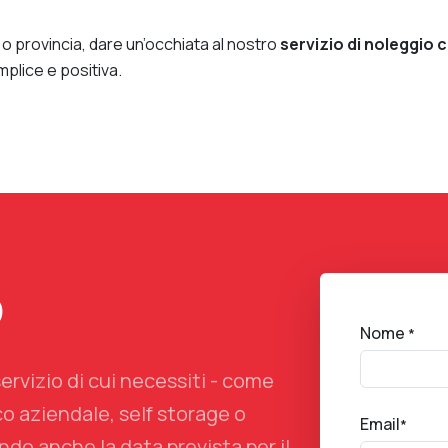
 o provincia, dare un’occhiata al nostro
servizio di
noleggio c
plice e positiva.
o
Nome
*
servizio di cui necessiti - come
co aziendale, self storage o
Email
*
do anche la data prevista per il