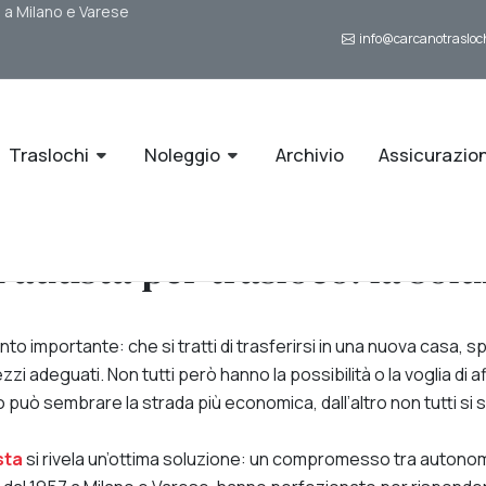
i a Milano e Varese
info@carcanotrasloch
Traslochi
Noleggio
Archivio
Assicurazio
autista per trasloco: la solu
 importante: che si tratti di trasferirsi in una nuova casa, sp
i adeguati. Non tutti però hanno la possibilità o la voglia di 
co può sembrare la strada più economica, dall’altro non tutti si
sta
si rivela un’ottima soluzione: un compromesso tra autonom