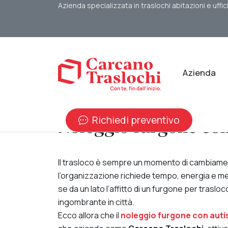
Azienda specializzata in traslochi abitazioni e uffic
Azienda
Richiedi preventivo
Noleggio furgone con 
Il trasloco è sempre un momento di cambiamento
l’organizzazione richiede tempo, energia e mezz
se da un lato l’affitto di un furgone per traslo
ingombrante in città.
Ecco allora che il
noleggio furgone con auti