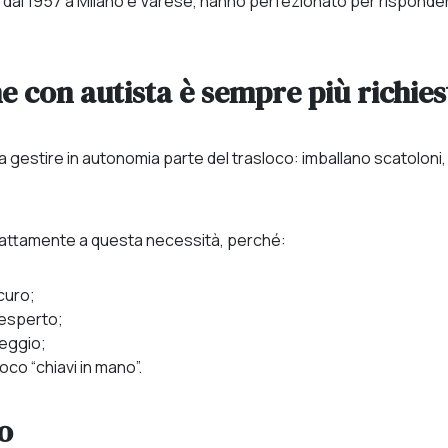
va dal 1957 a Milano e Varese, hanno perfezionato per risponder
e con autista è sempre più richies
 a gestire in autonomia parte del trasloco: imballano scatoloni
attamente a questa necessità, perché:
curo;
 esperto;
heggio;
oco “chiavi in mano”.
o