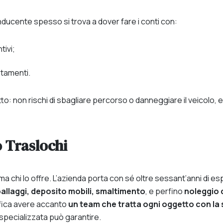
nducente spesso si trova a dover fare i conti con:
tivi;
stamenti.
tto: non rischi di sbagliare percorso o danneggiare il veicolo, 
 Traslochi
 ma chi lo offre. L’azienda
porta con sé oltre sessant’anni di es
allaggi, deposito mobili, smaltimento
, e perfino
noleggio 
fica
avere accanto
un team che tratta ogni oggetto con la s
pecializzata può garantire.