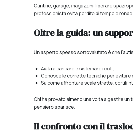
Cantine, garage, magazzini: liberare spazi spes
professionista evita perdite di tempo e rende 
Oltre la guida: un suppo
Un aspetto spesso sottovalutato è che l’autista 
Aiuta a caricare e sistemare i colli;
Conosce le corrette tecniche per evitare 
Sa come affrontare scale strette, cortili inte
Chi ha provato almeno una volta a gestire un t
pensiero sparisce.
Il confronto con il traslo