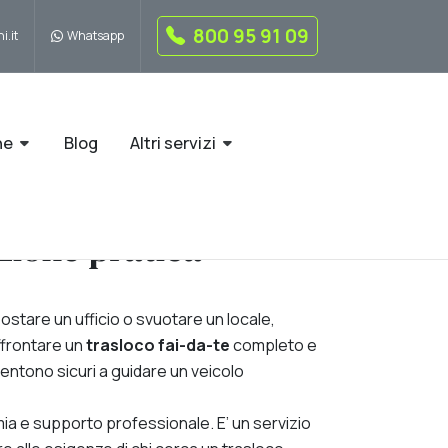
800 95 91 09
i.it
Whatsapp
ne
Blog
Altri servizi
zione pratica
ostare un ufficio o svuotare un locale,
affrontare un
trasloco fai-da-te
completo e
 sentono sicuri a guidare un veicolo
ia e supporto professionale. E’ un servizio