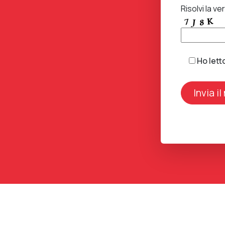
Risolvi la ver
Ho lett