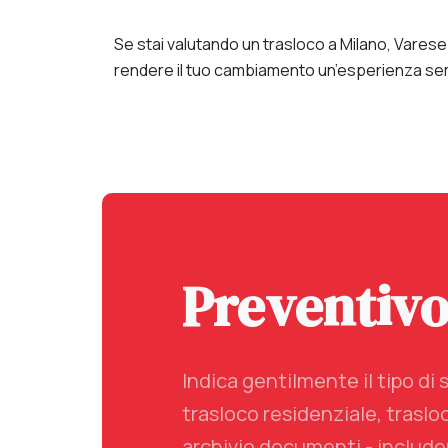
Se stai valutando un trasloco a Milano, Varese
rendere il tuo cambiamento un’esperienza sem
Preventiv
Indica gentilmente il tipo di 
trasloco residenziale, traslo
archivio documenti - includen