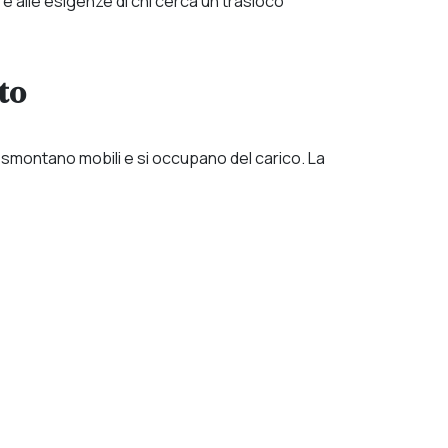
e alle esigenze di chi cerca un trasloco
to
, smontano mobili e si occupano del carico. La