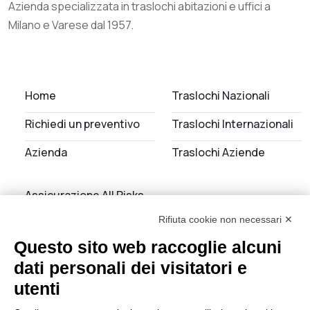
Azienda specializzata in traslochi abitazioni e uffici a
Milano e Varese dal 1957.
Home
Traslochi Nazionali
Richiedi un preventivo
Traslochi Internazionali
Azienda
Traslochi Aziende
Assicurazione All Risks
Rifiuta cookie non necessari ✕
Noleggio Autoscale
Questo sito web raccoglie alcuni
Servizi di deposito
dati personali dei visitatori e
utenti