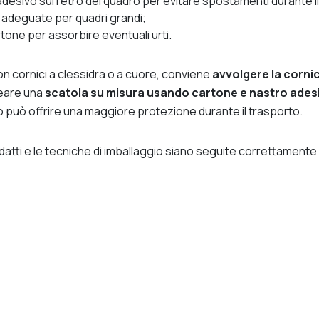
adesivo sul retro del quadro per evitare spostamenti durante i
ni adeguate per quadri grandi;
tone per assorbire eventuali urti.
con cornici a clessidra o a cuore, conviene
avvolgere la cornic
reare una
scatola su misura usando cartone e nastro ades
to può offrire una maggiore protezione durante il trasporto.
 adatti e le tecniche di imballaggio siano seguite correttamente