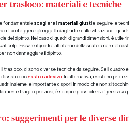
r trasloco: materiali e tecniche
, è fondamentale
scegliere i materiali giusti
e seguire le tecni
aci di proteggere gli oggetti dagli urti e dalle vibrazioni. Il q
ie del dipinto. Nel caso di quadri di grandi dimensioni, è utile ri
 colpi. Fissare il quadro all’interno della scatola con del nastr
er non danneggiare il dipinto.
il trasloco, ci sono diverse tecniche da seguire. Se il quadro 
o fissato con
nastro adesivo.
In alternativa, esistono protezio
adri insieme, è importante disporli in modo che non si tocchino t
rmente fragili o preziosi, è sempre possibile rivolgersi a un
: suggerimenti per le diverse di