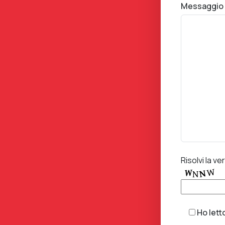
Messaggio
Risolvi la ver
Ho lett