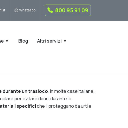
800 95 91 09
i.it
Whatsapp
ne
Blog
Altri servizi
e durante un trasloco
. In molte case italiane,
icolare per evitare danni durante lo
teriali specifici
che li proteggano da urti e