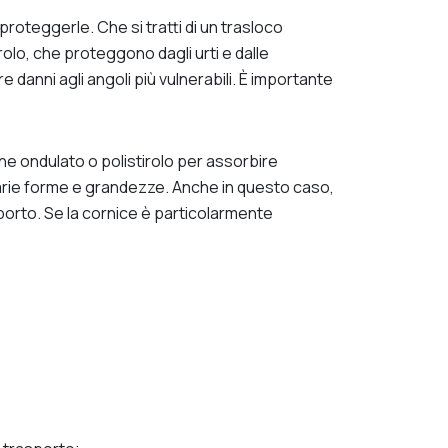
roteggerle. Che si tratti di un trasloco
irolo, che proteggono dagli urti e dalle
e danni agli angoli più vulnerabili. È importante
tone ondulato o polistirolo per assorbire
 varie forme e grandezze. Anche in questo caso,
asporto. Se la cornice è particolarmente