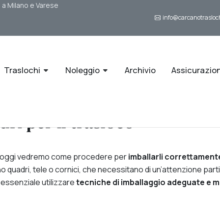
i a Milano e Varese
info@carcanotrasloch
Traslochi
Noleggio
Archivio
Assicurazio
ri per il trasloco
 e oggi vedremo come procedere per
imballarli correttament
ono quadri, tele o cornici, che necessitano di un’attenzione part
essenziale utilizzare
tecniche di imballaggio adeguate e ma