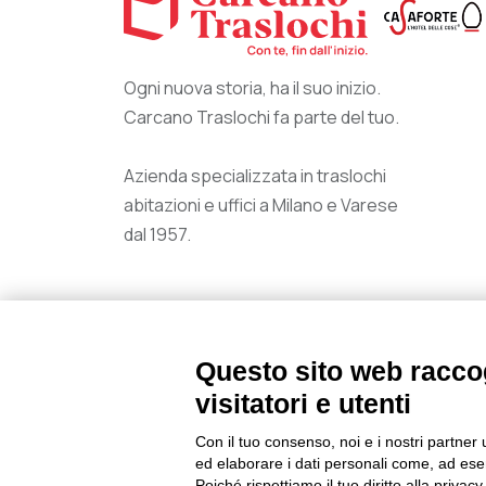
Ogni nuova storia, ha il suo inizio.
Carcano Traslochi fa parte del tuo.
Azienda specializzata in traslochi
abitazioni e uffici a Milano e Varese
dal 1957.
Questo sito web raccog
visitatori e utenti
Sede operativa Varese: Via Laurana 12, 21100 Vare
Sede operativa Milano: Via Alassio 10, 20156 Milan
Con il tuo consenso, noi e i nostri partner 
ed elaborare i dati personali come, ad esem
Poiché rispettiamo il tuo diritto alla privacy