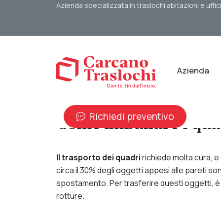
Azienda specializzata in traslochi abitazioni e uffic
Azienda
Richiedi preventivo
Come imballare i quad
Il trasporto dei quadri
richiede molta cura,
circa il 30% degli oggetti appesi alle pareti s
spostamento. Per trasferire questi oggetti, è 
rotture.