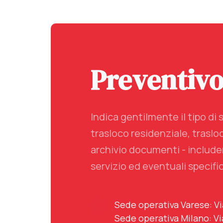
Preventiv
Indica gentilmente il tipo di 
trasloco residenziale, traslo
archivio documenti - includen
servizio ed eventuali specific
Sede operativa Varese: Vi
Sede operativa Milano: Vi