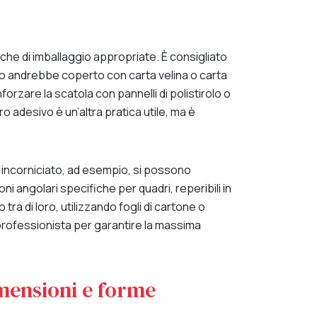
che di imballaggio appropriate. È consigliato
uadro andrebbe coperto con carta velina o carta
nforzare la scatola con pannelli di polistirolo o
o adesivo è un’altra pratica utile, ma è
è incorniciato, ad esempio, si possono
ni angolari specifiche per quadri, reperibili in
ra di loro, utilizzando fogli di cartone o
 professionista per garantire la massima
mensioni e forme