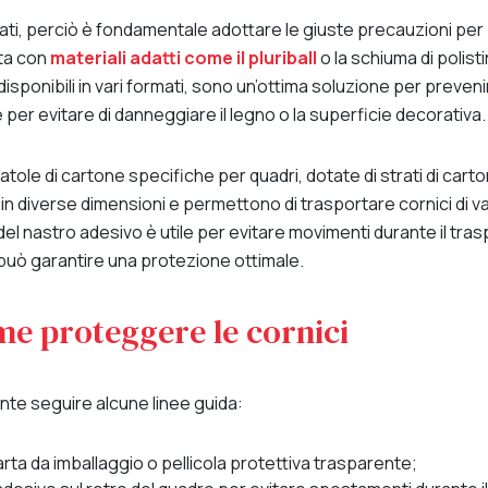
ati, perciò è fondamentale adottare le giuste precauzioni per p
lta con
materiali adatti come il pluriball
o la schiuma di polist
disponibili in vari formati, sono un’ottima soluzione per prevenir
er evitare di danneggiare il legno o la superficie decorativa.
scatole di cartone specifiche per quadri, dotate di strati di car
i in diverse dimensioni e permettono di trasportare cornici di
n del nastro adesivo è utile per evitare movimenti durante il tr
a può garantire una protezione ottimale.
e proteggere le cornici
ante seguire alcune linee guida:
rta da imballaggio o pellicola protettiva trasparente;