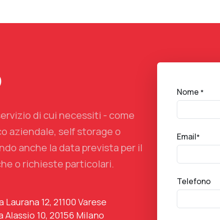
o
Nome
*
servizio di cui necessiti - come
co aziendale, self storage o
Email
*
do anche la data prevista per il
he o richieste particolari.
Telefono
a Laurana 12, 21100 Varese
a Alassio 10, 20156 Milano